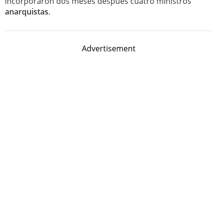
incorporaron dos meses después cuatro ministros
anarquistas
.
Advertisement