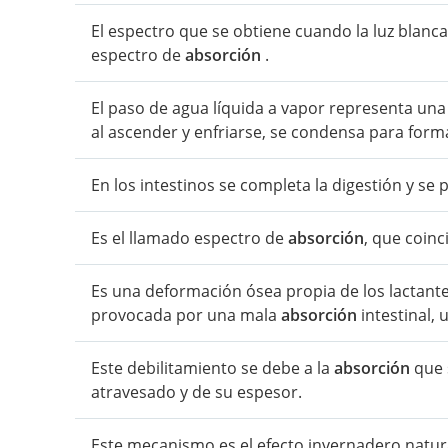
El espectro que se obtiene cuando la luz blanc
espectro de
absorción
.
El paso de agua líquida a vapor representa un
al ascender y enfriarse, se condensa para form
En los intestinos se completa la digestión y se
Es el llamado espectro de
absorción
, que coinc
Es una deformación ósea propia de los lactante
provocada por una mala
absorción
intestinal, 
Este debilitamiento se debe a la
absorción
que 
atravesado y de su espesor.
Este mecanismo es el efecto invernadero natur